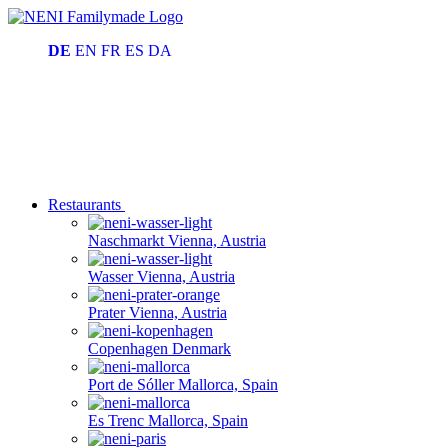
DE
EN
FR
ES
DA
Restaurants
Naschmarkt
Vienna, Austria
Wasser
Vienna, Austria
Prater
Vienna, Austria
Copenhagen
Denmark
Port de Sóller
Mallorca, Spain
Es Trenc
Mallorca, Spain