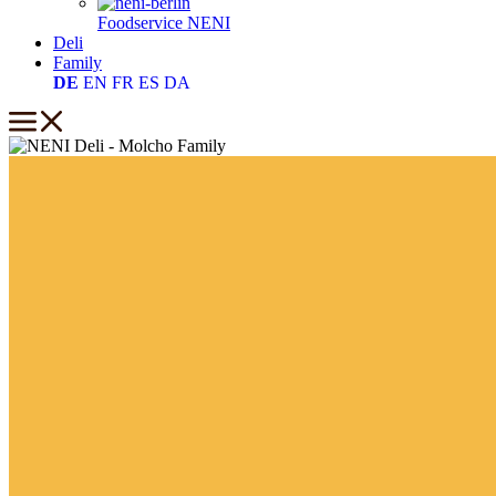
Foodservice
NENI
Deli
Family
DE
EN
FR
ES
DA